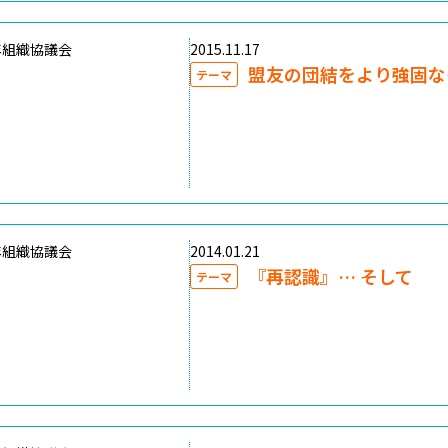
年組織協議会
2015.11.17
盟友の団結をより強固な
テーマ
年組織協議会
2014.01.21
『再認識』… そして
テーマ