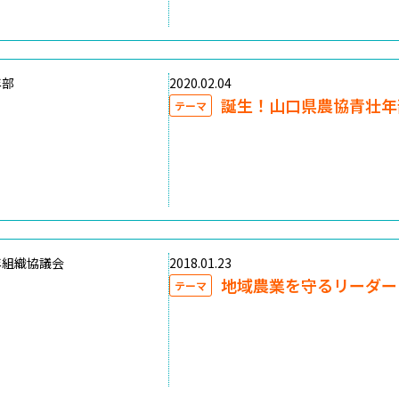
年部
2020.02.04
誕生！山口県農協青壮年
テーマ
年組織協議会
2018.01.23
地域農業を守るリーダー
テーマ