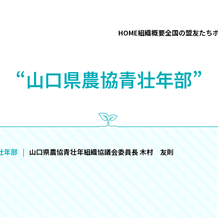
HOME
組織概要
全国の盟友たち
“山口県農協青壮年部”
壮年部
山口県農協青壮年組織協議会委員長 木村 友則