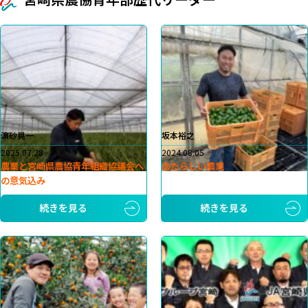
濵砂晃一
坂本裕之
2025.07.28
2024.08.05
農業と宮崎県農協青年組織協議会へ
あたらしい農業
の意気込み
続きを見る
続きを見る