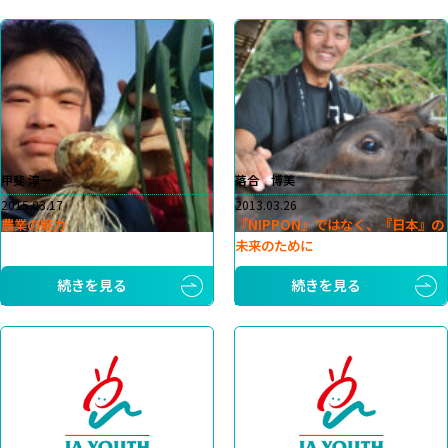
甲斐 淳一
落合 博美
2015.03.17
2013.03.26
農業の魅力
『NIPPON』ではなく、『日本』の
未来のために
続きを見る
続きを見る