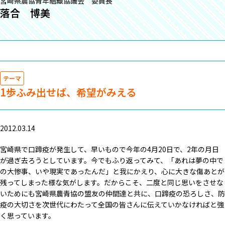
宮崎県農協青年組織協議会 委員長
落合 博美
テーマ
1歩ふみ出せば、希望がみえる
2012.03.14
宮崎県で口蹄疫が発生して、早いもので今年の4月20日で、2年の月日
が過ぎ去ろうとしています。今でもふり返ってみて、「あれは夢の中で
の大惨事、いや現実であったんだ」と我にかえり、心に大きな傷あとが
残ってしまった様な気がします。だからこそ、二度と同じ思いをさせな
いためにも宮崎県農青協の盟友の仲間達と共に、口蹄疫の恐ろしさ、防
疫の大切さを次世代にわたって全国の皆さんに伝えていかなければと強
く思っています。