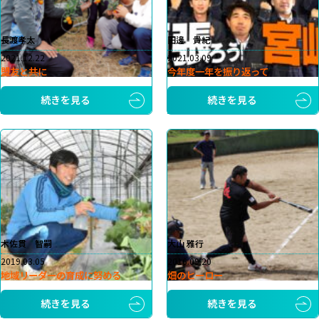
長渡孝太
田邊 貴紀
2021.12.22
2021.03.09
盟友と共に
今年度一年を振り返って
続きを見る
続きを見る
木佐貫 智嗣
大山 雅行
2019.03.05
2016.09.20
地域リーダーの育成に努める
畑のヒーロー
続きを見る
続きを見る