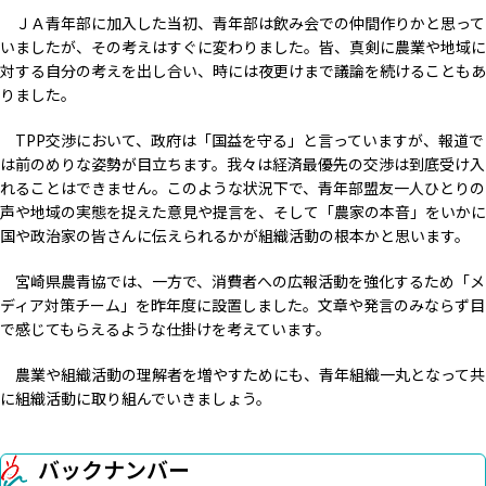
ＪＡ青年部に加入した当初、青年部は飲み会での仲間作りかと思って
いましたが、その考えはすぐに変わりました。皆、真剣に農業や地域に
対する自分の考えを出し合い、時には夜更けまで議論を続けることもあ
りました。
TPP交渉において、政府は「国益を守る」と言っていますが、報道で
は前のめりな姿勢が目立ちます。我々は経済最優先の交渉は到底受け入
れることはできません。このような状況下で、青年部盟友一人ひとりの
声や地域の実態を捉えた意見や提言を、そして「農家の本音」をいかに
国や政治家の皆さんに伝えられるかが組織活動の根本かと思います。
宮崎県農青協では、一方で、消費者への広報活動を強化するため「メ
ディア対策チーム」を昨年度に設置しました。文章や発言のみならず目
で感じてもらえるような仕掛けを考えています。
農業や組織活動の理解者を増やすためにも、青年組織一丸となって共
に組織活動に取り組んでいきましょう。
バックナンバー