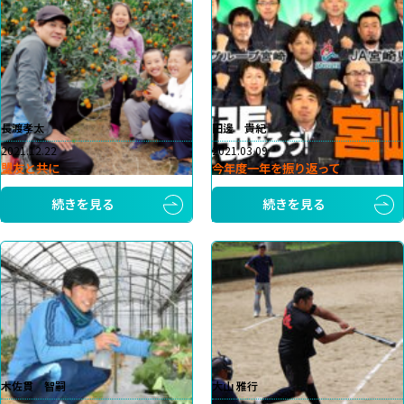
長渡孝太
田邊 貴紀
2021.12.22
2021.03.09
盟友と共に
今年度一年を振り返って
続きを見る
続きを見る
木佐貫 智嗣
大山 雅行