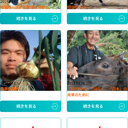
2019.03.05
2016.09.20
地域リーダーの育成に努める
畑のヒーロー
続きを見る
続きを見る
甲斐 淳一
落合 博美
2015.03.17
2013.03.26
農業の魅力
『NIPPON』ではなく、『日本』の
未来のために
続きを見る
続きを見る