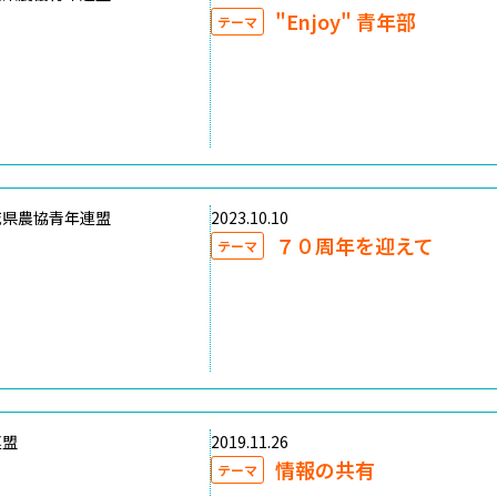
"Enjoy" 青年部
テーマ
城県農協青年連盟
2023.10.10
７０周年を迎えて
テーマ
連盟
2019.11.26
情報の共有
テーマ