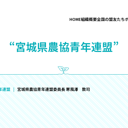
HOME
組織概要
全国の盟友たち
“宮城県農協青年連盟”
年連盟
宮城県農協青年連盟委員長 寒風澤 敦司