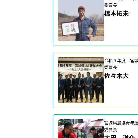
委員長
橋本拓未
令和５年度 宮
委員長
佐々木大
宮城県農協青年
委員長
太田 洋介