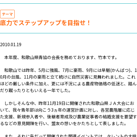
テーマ
底力でステップアップを目指せ！
2010.01.19
本年度、和歌山県青協の会長を務めております、竹本です。
和歌山では昨年、5月に強風、7月に豪雨、9月には旱魃(かんばつ)、1
0月の台風、11月の豪雨と立て続けに自然災害に見舞われました。これ
ほどの厳しい条件に加え、更には不況による農産物価格の低迷と、踏ん
だり蹴ったりともいえる一年でした。
しかしそんな中、昨年11月19日に開催された和歌山県ＪＡ大会にお
いて、我々青年部は向こう3ヵ年の運営計画に対し、各営農階層に応じ
た支援、新規参入者や、後継者育成及び農業従事者の結婚支援を要望す
るなどの意見開陳を行い、盟友の想いをかたちとして表しました。
また、それに先だって開催された関連イベントでは、タレントの大桃