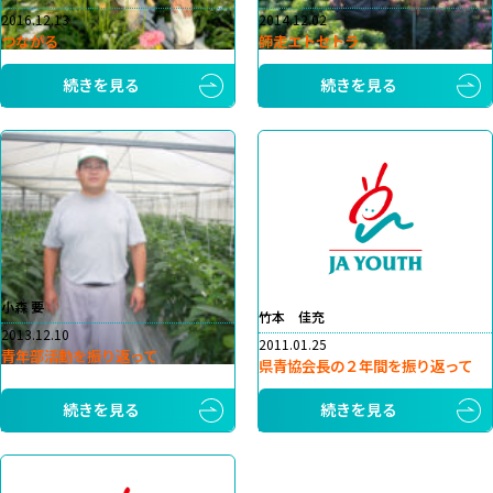
2016.12.13
2014.12.02
つながる
師走エトセトラ
続きを見る
続きを見る
小森 要
竹本 佳充
2013.12.10
2011.01.25
青年部活動を振り返って
県青協会長の２年間を振り返って
続きを見る
続きを見る