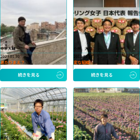
中早大輔
小林 大将
2023.01.30
2018.10.16
あたりまえ？
変な組織
続きを見る
続きを見る
木村 文俊
小川 真司