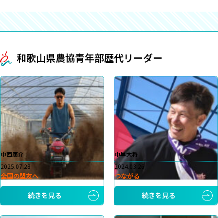
和歌山県農協青年部歴代リーダー
中西康介
中早大将
2025.07.28
2024.03.26
全国の盟友へ
つながる
続きを見る
続きを見る