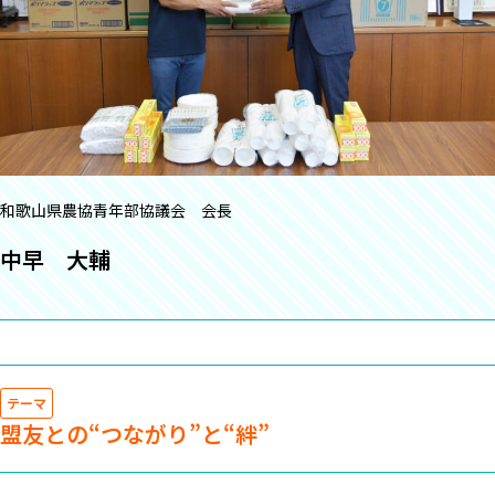
和歌山県農協青年部協議会 会長
中早 大輔
テーマ
盟友との“つながり”と“絆”