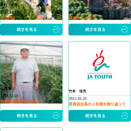
木村 文俊
小川 真司
2016.12.13
2014.12.02
つながる
師走エトセトラ
続きを見る
続きを見る
小森 要
竹本 佳充
2013.12.10
2011.01.25
青年部活動を振り返って
県青協会長の２年間を振り返って
続きを見る
続きを見る