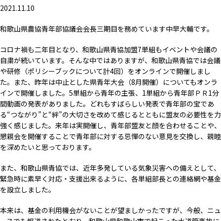
2021.11.10
和歌山県農協青年部協議会会長三期目を務めています中早大輔です。
コロナ禍も二年目となり、和歌山県青協加盟7単組もイベントや会議の
自粛が続いています。そんな中ではありますが、和歌山県青協では会議
や研修（ポリシーブックについて計4回）をオンラインで開催しまし
た。また、昨年は中止とした県青年大会（8月開催）についてもオンラ
インで開催しました。5単組から青年の主張、1単組から青年部ＰＲ1分
間動画の発表がありました。どれもすばらしい発表で青年部の宝であ
る“つながり”と“絆”の大切さを改めて感じるとともに盟友の必要性を力
強く感じました。来年は実開催し、青年部盟友と顔を合わせることや、
懇親会を開催することで青年部に対する忌憚のない意見を交換し、親睦
を深めたいと思っております。
また、和歌山県青協では、近年多発している気象災害への備えとして、
緊急時に素早く対応・支援出来るように、各単組部長との連絡網や基金
を設立しました。
本来は、基金の利用機会がないことが望ましかったですが、今般、ニュ
ースでも報道されたとおり、和歌山県和歌山市で起こった水道管事故に