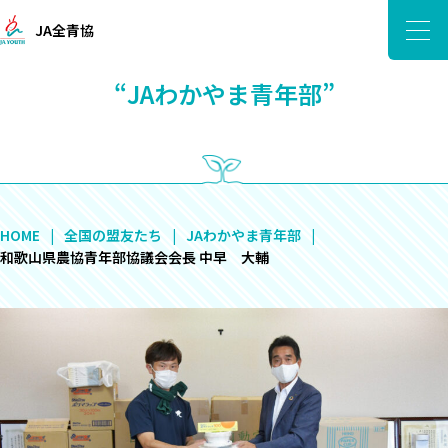
JA全青協
“JAわかやま青年部”
HOME
全国の盟友たち
JAわかやま青年部
和歌山県農協青年部協議会会長 中早 大輔