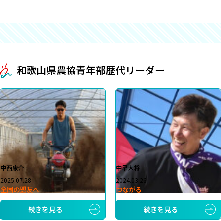
和歌山県農協青年部歴代リーダー
中西康介
中早大将
2025.07.28
2024.03.26
全国の盟友へ
つながる
続きを見る
続きを見る