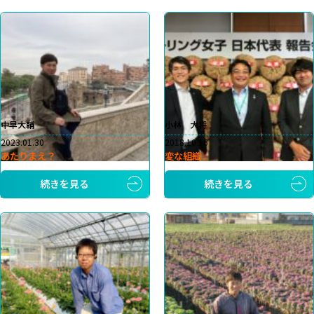
中早大輔
小林 大将
2023.01.30
2018.10.16
あたりまえ？
変な組織
続きを見る
続きを見る