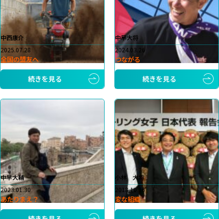
中西康介
中早大将
2025.07.28
2024.03.26
全国の盟友へ
つながる
続きを見る
続きを見る
中早大輔
小林 大将
2023.01.30
2018.10.16
あたりまえ？
変な組織
続きを見る
続きを見る