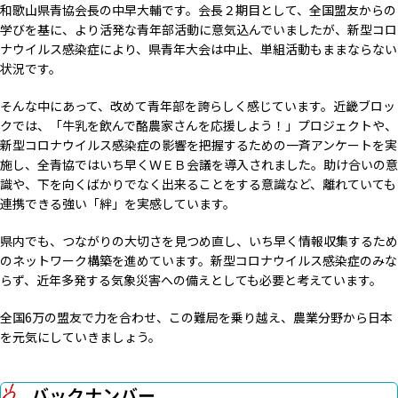
和歌山県青協会長の中早大輔です。会長２期目として、全国盟友からの
学びを基に、より活発な青年部活動に意気込んでいましたが、新型コロ
ナウイルス感染症により、県青年大会は中止、単組活動もままならない
状況です。
そんな中にあって、改めて青年部を誇らしく感じています。近畿ブロッ
クでは、「牛乳を飲んで酪農家さんを応援しよう！」プロジェクトや、
新型コロナウイルス感染症の影響を把握するための一斉アンケートを実
施し、全青協ではいち早くＷＥＢ会議を導入されました。助け合いの意
識や、下を向くばかりでなく出来ることをする意識など、離れていても
連携できる強い「絆」を実感しています。
県内でも、つながりの大切さを見つめ直し、いち早く情報収集するため
のネットワーク構築を進めています。新型コロナウイルス感染症のみな
らず、近年多発する気象災害への備えとしても必要と考えています。
全国6万の盟友で力を合わせ、この難局を乗り越え、農業分野から日本
を元気にしていきましょう。
バックナンバー