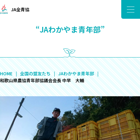
JA全青協
“JAわかやま青年部”
HOME
全国の盟友たち
JAわかやま青年部
和歌山県農協青年部協議会会長 中早 大輔