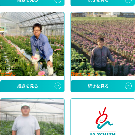
木村 文俊
小川 真司
2016.12.13
2014.12.02
つながる
師走エトセトラ
続きを見る
続きを見る