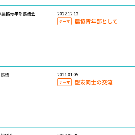
県農協青年部協議会
2022.12.12
農協青年部として
テーマ
部協議
2021.01.05
盟友同士の交流
テーマ