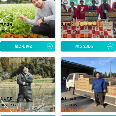
菅原啓介
大木裕和
2025.07.28
2024.08.05
全青協理事就任のご挨拶
これからの青年部
続きを見る
続きを見る
金坂哲宏
山本 由貴
2022.12.12
2021.01.05
農協青年部として
盟友同士の交流