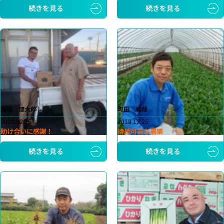
続きを見る
続きを見る
稲垣 健太郎
町田 和哉
2020.02.25
2018.12.25
助け合いに感謝！
持続可能な農業
続きを見る
続きを見る