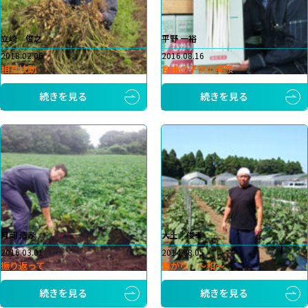
立崎 俊之
平野 一裕
2018.02.06
2016.08.16
相互扶助
食卓の子供の笑顔
続きを見る
続きを見る
月岡 清孝
大土 俊幸
2016.03.01
2014.08.05
振り返って
繋がり ～和～
続きを見る
続きを見る