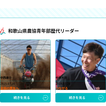
和歌山県農協青年部歴代リーダー
中西康介
中早大将
2025.07.28
2024.03.26
全国の盟友へ
つながる
続きを見る
続きを見る