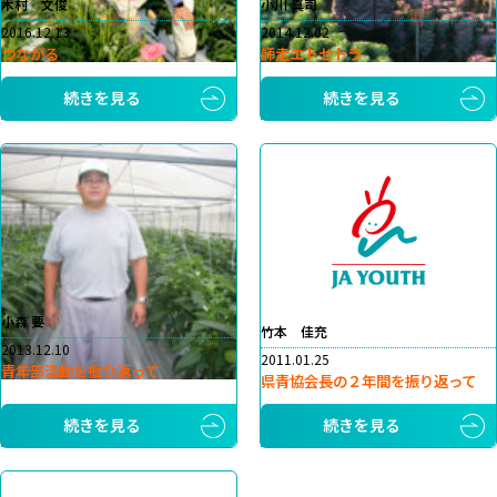
木村 文俊
小川 真司
2016.12.13
2014.12.02
つながる
師走エトセトラ
続きを見る
続きを見る
小森 要
竹本 佳充
2013.12.10
2011.01.25
青年部活動を振り返って
県青協会長の２年間を振り返って
続きを見る
続きを見る