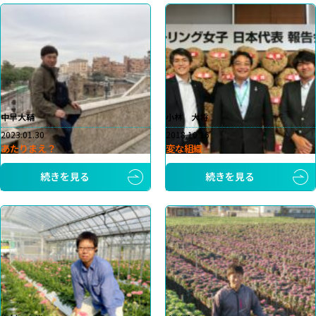
中早大輔
小林 大将
2023.01.30
2018.10.16
あたりまえ？
変な組織
続きを見る
続きを見る