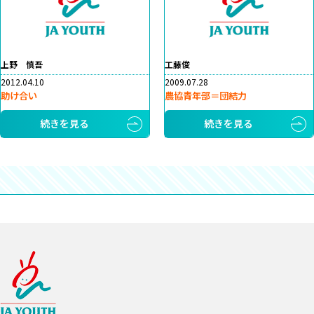
上野 慎吾
工藤俊
2012.04.10
2009.07.28
助け合い
農協青年部＝団結力
続きを見る
続きを見る