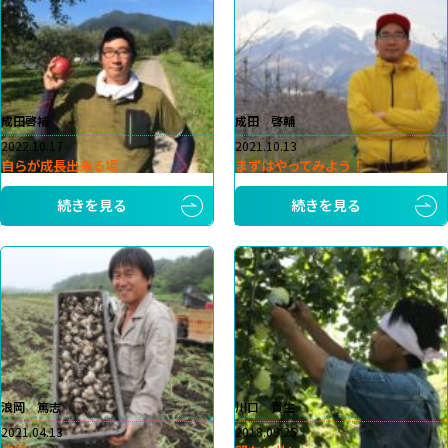
成田啓補
成田 啓輔
2022.10.17
2021.10.13
自らが成長出来る場
まずはやってみよう！
続きを見る
続きを見る
浪岡 篤志
川口 貴生
2021.04.13
2018.09.25