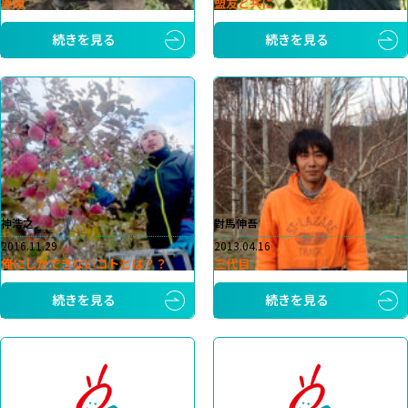
感謝
盟友と共に
続きを見る
続きを見る
神浩之
對馬伸吾
2016.11.29
2013.04.16
俺にしかできないコトとは？？
三代目
続きを見る
続きを見る