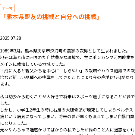
テーマ
「熊本県盟友の挑戦と自分への挑戦」
2025.07.28
1989年3月。熊本県天草市深海町の農家の次男として生まれました。
地元は海と山に囲まれた自然豊かな環境で、主にポンカンや河内晩柑を
メインに栽培している地域でした。
平成に入ると親父たちを中心に「しらぬい」の栽培やハウス施設での栽
培など新しい品種への挑戦をしてきたことにより今の産地(地元)があり
ます。
私は幼少から動くことが大好きで将来はスポーツ選手になることが夢で
した。
しかし、小学生2年生の時に右足の大腿骨頭が壊死してしまうペルテス
病という病気になってしまい、将来の夢が早くも潰えてしまい自暴自棄
になりました。
元々やんちゃで迷惑かけてばかりの私でしたが尚のこと人に迷惑をかけ