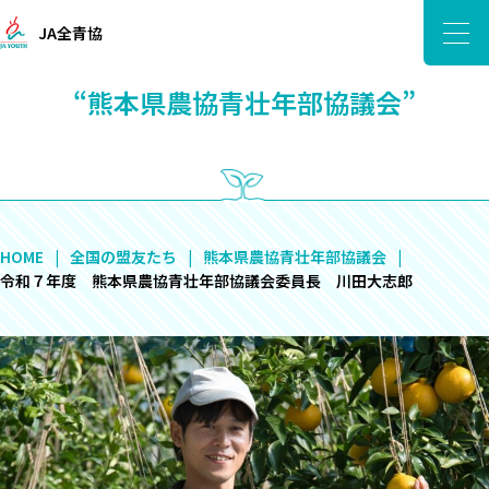
JA全青協
“熊本県農協青壮年部協議会”
HOME
全国の盟友たち
熊本県農協青壮年部協議会
令和７年度 熊本県農協青壮年部協議会委員長 川田大志郎