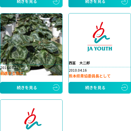
続きを見る
続きを見る
善積 智晃
西冨 大二郎
2014.07.31
2010.04.16
前進する為に
熊本県青協委員長として
続きを見る
続きを見る