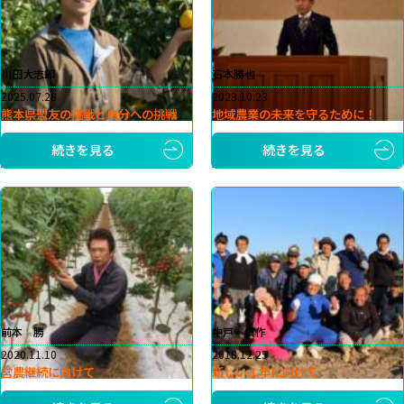
川田大志郎
石本勝也
2025.07.28
2023.10.23
熊本県盟友の挑戦と自分への挑戦
地域農業の未来を守るために！
続きを見る
続きを見る
前本 勝
中戸 慎作
2020.11.10
2018.12.25
営農継続に向けて
新しい１年に向けて