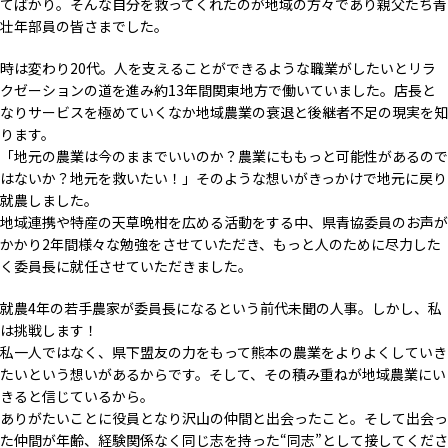
てばかり。そんな自分を救ってくれたのが地域の方々であり親父たち青
壮年部員の皆さまでした。
時は変わり20代。人を支えることができるような職業がしたいとリラ
クゼーションの道を進み約13年間関東地方で働いていました。店長と
なりサービスを極めていくなか地域農業の衰退と後継者不足の現実を知
ります。
「地元の農業は今のままでいいのか？農業にももっと可能性があるので
はないか？地元を救いたい！」そのような想いがきっかけで地元に戻り
就農しました。
地域連携や特産の天草晩柑を広める活動をする中、県青協委員のお声が
かかり2年間様々な勉強をさせていただき、もっと人のために尽力した
く委員長に就任させていただきました。
就農4年の若手農家が委員長になるという前代未聞の人事。しかし、私
は挑戦します！
私一人ではなく、県下盟友の力をもって熊本の農業をよりよくしていき
たいという想いがあるからです。そして、その積み重ねが地域農業にい
きると信じているから。
ありがたいことに役員となり沢山の仲間と出会ったこと。そして出会っ
た仲間が年齢、経験関係なく同じ志を持った“同志”として接してくださ