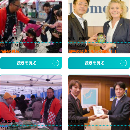
太田 洋介
鈴木 貴郎
2019.11.26
2017.08.08
情報の共有
和牛の祭典まもなく開幕！！
続きを見る
続きを見る
相澤 宏樹
寒風澤 敦司
2015.10.14
2014.04.22