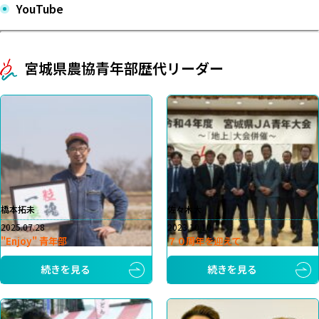
YouTube
宮城県農協青年部歴代リーダー
橋本拓未
佐々木大
2025.07.28
2023.10.10
"Enjoy" 青年部
７０周年を迎えて
続きを見る
続きを見る