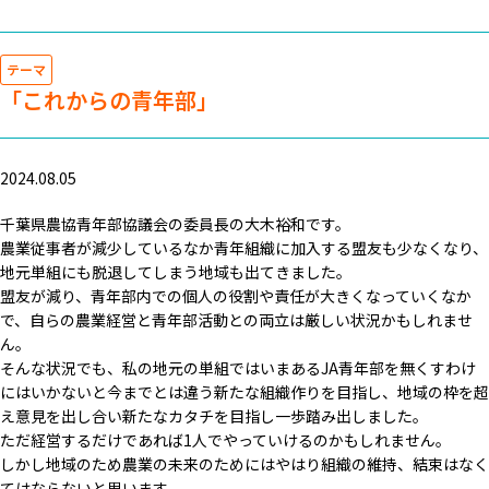
テーマ
「これからの青年部」
2024.08.05
千葉県農協青年部協議会の委員長の大木裕和です。
農業従事者が減少しているなか青年組織に加入する盟友も少なくなり、
地元単組にも脱退してしまう地域も出てきました。
盟友が減り、青年部内での個人の役割や責任が大きくなっていくなか
で、自らの農業経営と青年部活動との両立は厳しい状況かもしれませ
ん。
そんな状況でも、私の地元の単組ではいまあるJA青年部を無くすわけ
にはいかないと今までとは違う新たな組織作りを目指し、地域の枠を超
え意見を出し合い新たなカタチを目指し一歩踏み出しました。
ただ経営するだけであれば1人でやっていけるのかもしれません。
しかし地域のため農業の未来のためにはやはり組織の維持、結束はなく
てはならないと思います。