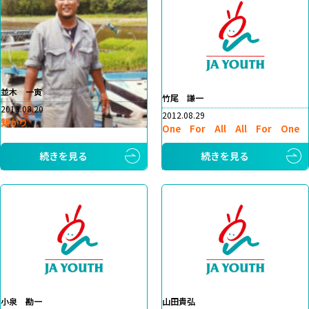
並木 一寅
竹尾 謙一
2013.08.20
2012.08.29
繋がり
One For All All For One
続きを見る
続きを見る
小泉 勘一
山田貴弘