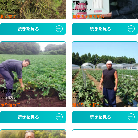
立崎 俊之
平野 一裕
2018.02.06
2016.08.16
相互扶助
食卓の子供の笑顔
続きを見る
続きを見る
月岡 清孝
大土 俊幸
2016.03.01
2014.08.05
振り返って
繋がり ～和～
続きを見る
続きを見る