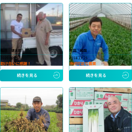
稲垣 健太郎
町田 和哉
2020.02.25
2018.12.25
助け合いに感謝！
持続可能な農業
続きを見る
続きを見る