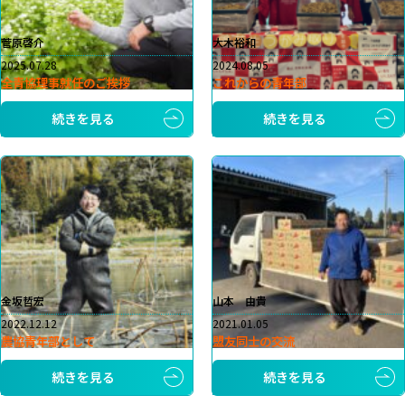
菅原啓介
大木裕和
2025.07.28
2024.08.05
全青協理事就任のご挨拶
これからの青年部
続きを見る
続きを見る
金坂哲宏
山本 由貴
2022.12.12
2021.01.05
農協青年部として
盟友同士の交流
続きを見る
続きを見る