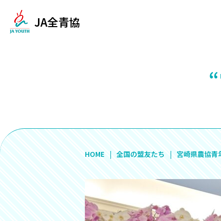
JA全青協
HOME
全国の盟友たち
宮崎県農協青