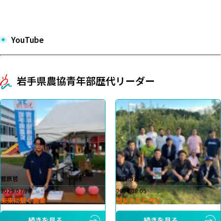
YouTube
岩手県農協青年部歴代リーダー
菅原哲
五日市達洋
2025.07.28
2024.08.05
未来に繋ぐ農業
盟友たちと共に
続きを見る
続きを見る