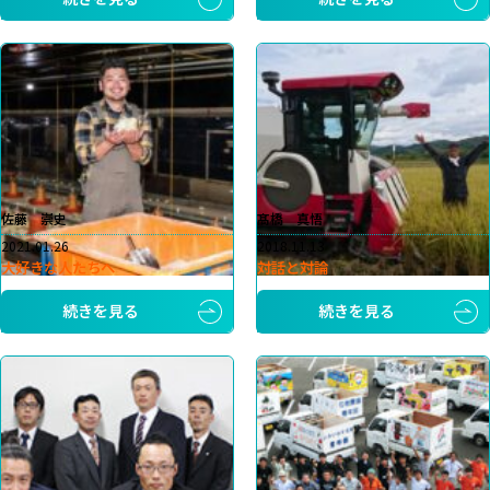
佐藤 崇史
髙橋 真悟
2021.01.26
2018.11.13
大好きな人たちへ
対話と対論
続きを見る
続きを見る