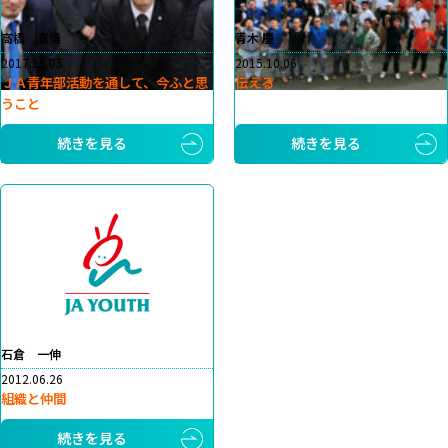
高橋 真悟
青木 慶
2017.12.05
2015.10.06
ＪＡ青年部活動を通して、今ふと思
伝える
うこと
続きを見る
続きを見る
石倉 一伸
2012.06.26
組織と仲間
続きを見る