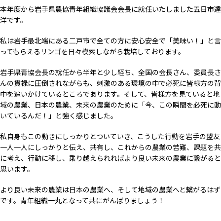
本年度から岩手県農協青年組織協議会会長に就任いたしました五日市達
洋です。
私は岩手最北端にある二戸市で全ての方に安心安全で「美味い！」と言
ってもらえるリンゴを日々模索しながら栽培しております。
岩手県青協会長の就任から半年と少し経ち、全国の会長さん、委員長さ
んの貫禄に圧倒されながらも、刺激のある環境の中で必死に皆様方の背
中を追いかけているところであります。そして、皆様方を見ていると地
域の農業、日本の農業、未来の農業のために「今、この瞬間を必死に動
いているんだ！」と強く感じました。
私自身もこの動きにしっかりとついていき、こうした行動を岩手の盟友
一人一人にしっかりと伝え、共有し、これからの農業の苦難、課題を共
に考え、行動に移し、乗り越えられればより良い未来の農業に繋がると
思います。
より良い未来の農業は日本の農業へ、そして地域の農業へと繋がるはず
です。青年組織一丸となって共にがんばりましょう！