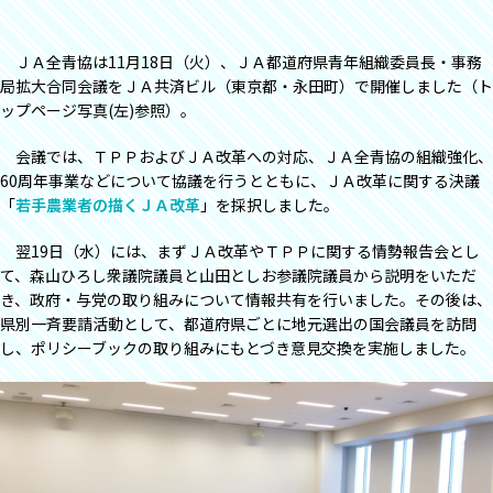
ＪＡ全青協は11月18日（火）、ＪＡ都道府県青年組織委員長・事務
局拡大合同会議をＪＡ共済ビル（東京都・永田町）で開催しました（ト
ップページ写真(左)参照）。
会議では、ＴＰＰおよびＪＡ改革への対応、ＪＡ全青協の組織強化、
60周年事業などについて協議を行うとともに、ＪＡ改革に関する決議
「
若手農業者の描くＪＡ改革
」を採択しました。
翌19日（水）には、まずＪＡ改革やＴＰＰに関する情勢報告会とし
て、森山ひろし衆議院議員と山田としお参議院議員から説明をいただ
き、政府・与党の取り組みについて情報共有を行いました。その後は、
県別一斉要請活動として、都道府県ごとに地元選出の国会議員を訪問
し、ポリシーブックの取り組みにもとづき意見交換を実施しました。