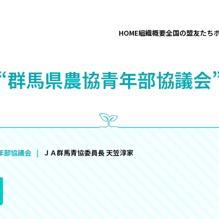
HOME
組織概要
全国の盟友たち
“群馬県農協青年部協議会
年部協議会
ＪＡ群馬青協委員長 天笠淳家