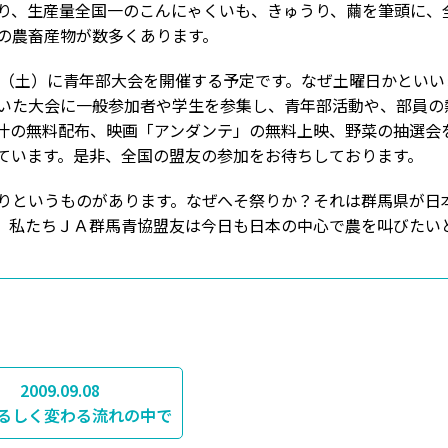
、生産量全国一のこんにゃくいも、きゅうり、繭を筆頭に、
の農畜産物が数多くあります。
日（土）に青年部大会を開催する予定です。なぜ土曜日かとい
いた大会に一般参加者や学生を参集し、青年部活動や、部員の
汁の無料配布、映画「アンダンテ」の無料上映、野菜の抽選会を
ています。是非、全国の盟友の参加をお待ちしております。
というものがあります。なぜへそ祭りか？それは群馬県が日
、私たちＪＡ群馬青協盟友は今日も日本の中心で農を叫びたい
2009.09.08
るしく変わる流れの中で