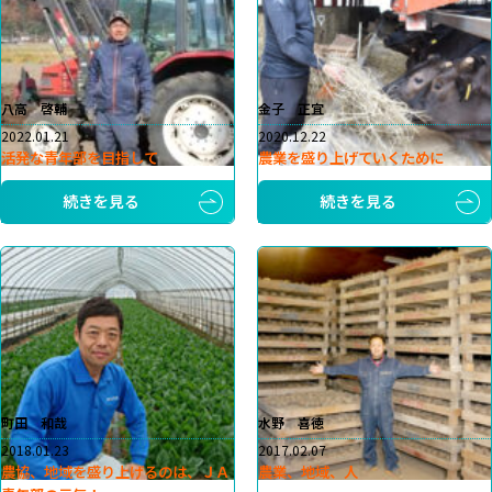
八高 啓輔
金子 正宜
2022.01.21
2020.12.22
活発な青年部を目指して
農業を盛り上げていくために
続きを見る
続きを見る
町田 和哉
水野 喜徳
2018.01.23
2017.02.07
農協、地域を盛り上げるのは、ＪＡ
農業、地域、人