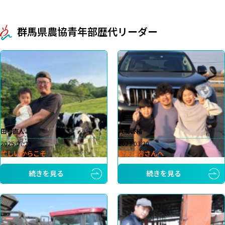
群馬県農協青年部歴代リーダー
田村直人
八高啓補
2025.07.28
2023.03.20
忙しいからこそ
盟友の皆さんへ
続きを見る
続きを見る