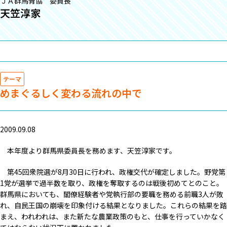
ＪＡ群馬青協 委員長
天笠淳家
テーマ
めまぐるしく変わる流れの中で
2009.09.08
本年度より群馬県委員長を務めます、天笠淳家です。
第45回衆院選が8月30日に行われ、政権交代が確定しました。野党第
1党が選挙で過半数を取り、政権を奪取するのは戦後初めてとのこと。
群馬県においても、閣僚経験者や党執行部の要職を務める前職3人が敗
れ、自民王国の崩壊を印象付ける結果となりました。これらの結果を踏
まえ、われわれは、また新たな農業政策のもと、仕事を行っていかなく