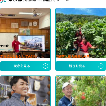
荒井俊一
笹本善之
2025.07.28
2024.08.05
都青協委員長としての想い
消費者と創る農業の未来
続きを見る
続きを見る