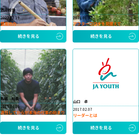
洒井雅博
須藤 金一
2022.12.19
2021.01.12
盟友の力
アフターコロナを見据えて
続きを見る
続きを見る
馬場 裕真
山口 卓
2019.04.26
2017.02.07
退任してからが本当の仕事の始まり
リーダーとは
続きを見る
続きを見る