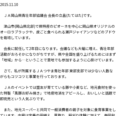
2015.11.10
ＪＡ岡山県青壮年部協議会 会長の立畠(たてはた)です。
津山市(岡山県北部)で県特産のピオーネを中心に岡山県オリジナルの
オーロラブラックや、皮ごと食べられる瀬戸ジャイアンツなどのブドウ
を栽培しています。
会長に就任して2年目になります。会議なども大幅に増え、青壮年部
活動がおろそかになりがちですが、県や全国を盛り上げるためにはまず
「地域」から…ということで意地でも参加するように心掛けています。
さて、私が所属するＪＡつやま青壮年部 東部支部では少ない人数な
がらもコツコツと事業を行っております。
ＪＡのイベントでは盟友が育てている豚や小麦など、地元食材を使っ
た特製「黒豚お好み焼き」で地産地消をアピールし、おいしいと話題で
即完売という人気ぶりです。
また、地元スーパーと共同で一般消費者の親子を対象に食育事業をし
ています。内容は定番の田植え、草取り、稲刈り体験に加えて、毎回旬