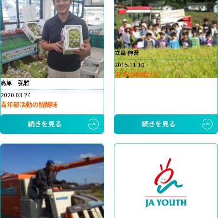
立畠 伸吾
2015.11.10
まずは地域から
高原 弘雅
2020.03.24
青年部活動の醍醐味
続きを見る
続きを見る