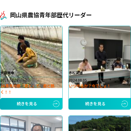
岡山県農協青年部歴代リーダー
大園斉幸
赤松英雄
2025.07.28
2024.08.05
JA青年の歌『君と』で、君と熱
いつやるか？今でしょ！
く！！
続きを見る
続きを見る