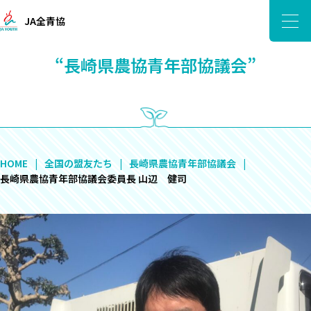
JA全青協
“長崎県農協青年部協議会”
HOME
全国の盟友たち
長崎県農協青年部協議会
長崎県農協青年部協議会委員長 山辺 健司