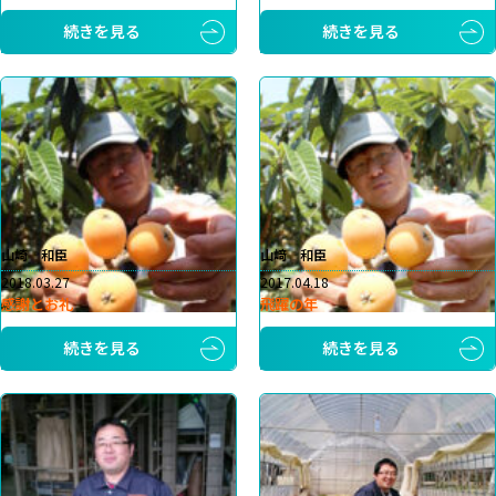
続きを見る
続きを見る
山崎 和臣
山﨑 和臣
2018.03.27
2017.04.18
感謝とお礼
飛躍の年
続きを見る
続きを見る