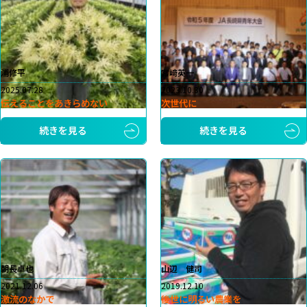
浦修平
宮﨑英一
2025.07.28
2023.10.30
伝えることをあきらめない
次世代に
続きを見る
続きを見る
朝長卓也
山辺 健司
2021.12.06
2019.12.10
激流のなかで
後世に明るい農業を