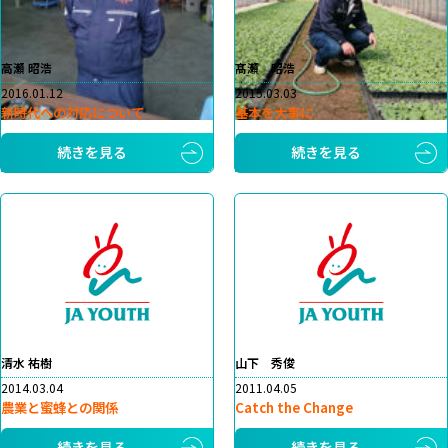
高瀬 昭浩
髙瀬 昭浩
2016.01.12
2015.03.03
新時代への対応について
基本を大事に
続きを見る
続きを見る
清水 祐樹
山下 秀俊
2014.03.04
2011.04.05
農業と蜜蜂との関係
Catch the Change
続きを見る
続きを見る