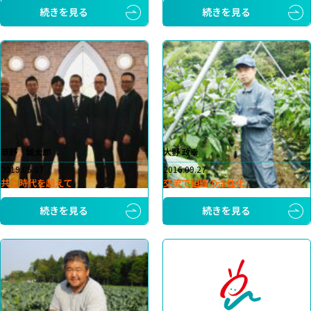
続きを見る
続きを見る
草野 城太郎
大野 政幸
2019.05.07
2016.09.27
共に時代を超えて
交流で組織の活性化
続きを見る
続きを見る