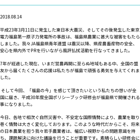
2018.08.14
平成23年3月11日に発生した東日本大震災、そしてその後発生した東京
電力福島第一原子力発電所の事故は、福島県農業に甚大な被害をもたら
しました。我々JA福島県青年連盟 は震災以降、県産農畜産物の安全、
安心を県内外でPRを行いながら風評払拭活動を行なってきました。
7年が経過した現在、いまだ営農再開に至らぬ地域もある中、全国の盟
友から届くたくさんの応援は私たちが福島で頑張る勇気を与えてくれま
した。
そして今回、「福島の今」を感じて頂きたいという私たちの想いが全
国に届き、平成30年度全国ポリシーブック研修会が福島県で開催される
事になりました。
今日、各地で相次ぐ自然災害や、不安定な国際情勢により、農業を取り
巻く情勢は大きく変化しております。このような時代だからこそ、将来
の日本農業を担う我々若手農業者は、幅広い視野からの問題意識を持
ち、課題解決に向けた議論を行うことが重要です。素晴らしい研修会に