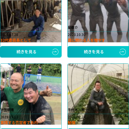
菊池一裕
星敬介
2025.07.28
2023.10.30
32代委員長として
農に関わる人を増やす
続きを見る
続きを見る
折笠明憲
手代木 秀一
2023.03.13
2021.02.24
実践する否定者であれ
勉強