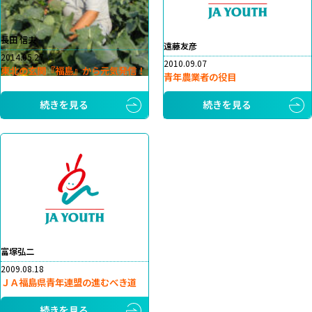
長田 信夫
遠藤友彦
2014.05.27
2010.09.07
東北の玄関『福島』から元気発信！
青年農業者の役目
続きを見る
続きを見る
富塚弘二
2009.08.18
ＪＡ福島県青年連盟の進むべき道
続きを見る