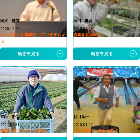
國貞 健司
枝川 博嗣
2020.12.25
2019.04.09
ともに楽しい農業をしていきましょ
青年部協同の力
う
続きを見る
続きを見る
宮内 正仁
谷川 興一
2017.01.31
2015.01.27
県青協の会長という職務
変える為に、変わる為に