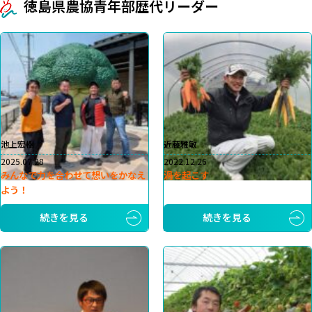
徳島県農協青年部歴代リーダー
池上宏樹
近藤雅敏
2025.07.28
2022.12.26
みんなで力を合わせて想いをかなえ
渦を起こす
よう！
続きを見る
続きを見る