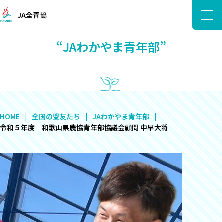
JA全青協
“JAわかやま青年部”
HOME
全国の盟友たち
JAわかやま青年部
令和５年度 和歌山県農協青年部協議会顧問 中早大将