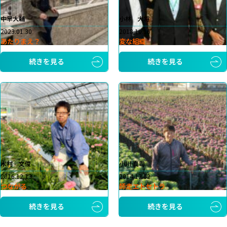
中早大輔
小林 大将
2023.01.30
2018.10.16
あたりまえ？
変な組織
続きを見る
続きを見る
木村 文俊
小川 真司
2016.12.13
2014.12.02
つながる
師走エトセトラ
続きを見る
続きを見る