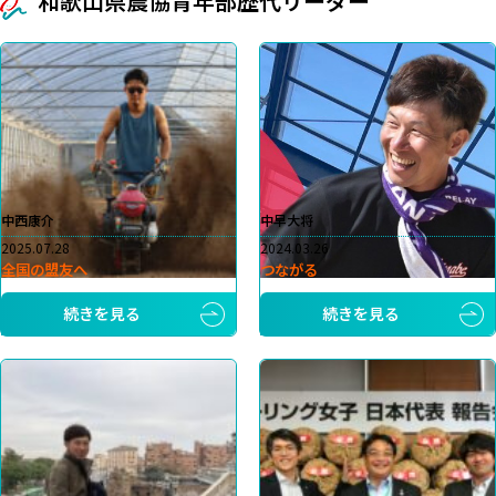
和歌山県農協青年部歴代リーダー
中西康介
中早大将
2025.07.28
2024.03.26
全国の盟友へ
つながる
続きを見る
続きを見る